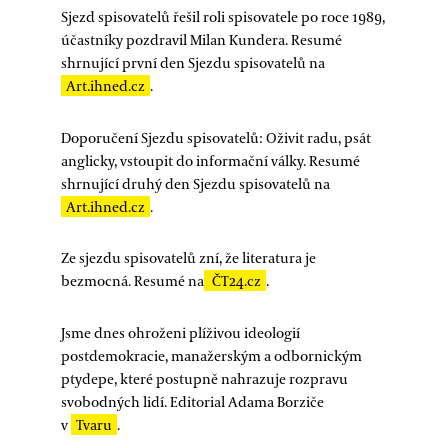
Sjezd spisovatelů řešil roli spisovatele po roce 1989,
účastníky pozdravil Milan Kundera. Resumé
shrnující první den Sjezdu spisovatelů na
Art.ihned.cz
.
Doporučení Sjezdu spisovatelů: Oživit radu, psát
anglicky, vstoupit do informační války. Resumé
shrnující druhý den Sjezdu spisovatelů na
Art.ihned.cz
.
Ze sjezdu spisovatelů zní, že literatura je
bezmocná. Resumé na
ČT24.cz
.
Jsme dnes ohroženi plíživou ideologií
postdemokracie, manažerským a odbornickým
ptydepe, které postupně nahrazuje rozpravu
svobodných lidí. Editorial Adama Borziče
v
Tvaru
.