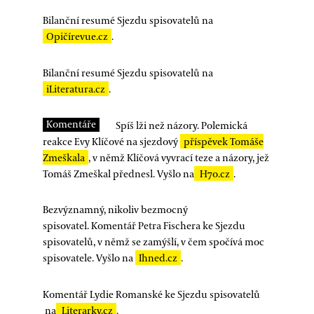
Bilanční resumé Sjezdu spisovatelů na
Opičírevue.cz
.
Bilanční resumé Sjezdu spisovatelů na
iLiteratura.cz
.
Komentáře
Spíš lži než názory. Polemická
reakce Evy Klíčové na sjezdový
příspěvek Tomáše
Zmeškala
, v němž Klíčová vyvrací teze a názory, jež
Tomáš Zmeškal přednesl. Vyšlo na
H7o.cz
.
Bezvýznamný, nikoliv bezmocný
spisovatel.
Komentář Petra Fischera ke Sjezdu
spisovatelů, v němž se zamýšlí, v čem spočívá moc
spisovatele. Vyšlo na
Ihned.cz
.
Komentář Lydie Romanské ke Sjezdu spisovatelů
na
Literarky.cz
.