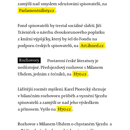
zamýšlí nad smyslem sdružování spisovatelů, na
Parlamentnílisty.cz
.
Fond spisovatelů by trestal sociálně slabší. Jiří
Trávníček o návrhu dvoukorunového poplatku
z knižní výpůjčky, který by šel do Fondu na
podporu českých spisovatelů, na
Art.ihned.cz
.
Rozhovory
Postavení české literatury je
nedůstojné. Předsjezdový rozhovor s Milanem
Uhdem, jedním z řečníků, na
H70.cz
.
Lidštější rozměr myšlení. Karel Piorecký shrnuje
v bilančním rozhovoru průběh a vyznění Sjezdu
spisovatelů a zamýšlí se nad jeho výsledkem
a přínosem. Vyšlo na
H70.cz
.
Rozhovor s Milanem Uhdem o chystaném Sjezdu a