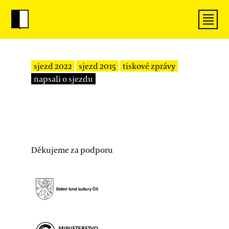
sjezd 2022
sjezd 2015
tiskové zprávy
napsali o sjezdu
Děkujeme za podporu