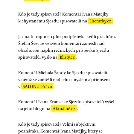
Kdo je tady spisovatel? Komentář Ivana Matějky
k chystanému Sjezdu spisovatelů na
Literarky.cz
.
Jarmark trapnosti plus podpásovka kvůli prachům.
Štefan Švec se ve svém komentáři zamýšlí nad
obsahovou náplní řečnických příspěvků Sjezdu
spisovatelů. Vyšlo na
Blisty.cz
.
Komentář Michala Šandy ke Sjezdu spisovatelů,
v němž se zamýšlí nad jeho smyslem a přínosem
v
SALONU, Právo
.
Komentář Ivana Krause ke Sjezdu spisovatelů vyšel
na jeho blogu na
Aktuálně.cz
.
Kdo je tady spisovatel? Velmi subjektivní
poznámka. Komentář Ivana Matějky, který se