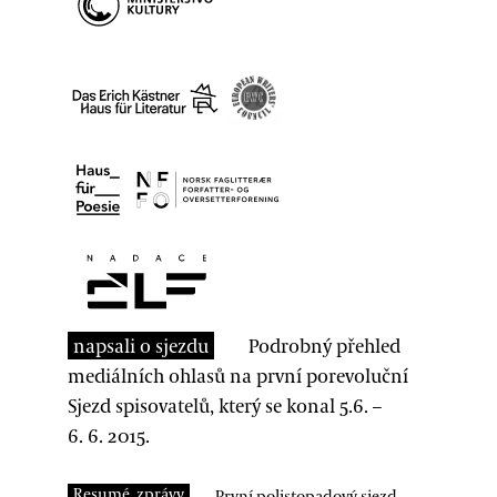
napsali o sjezdu
Podrobný přehled
mediálních ohlasů na první porevoluční
Sjezd spisovatelů, který se konal 5.6. –
6. 6. 2015.
Resumé, zprávy
První polistopadový sjezd