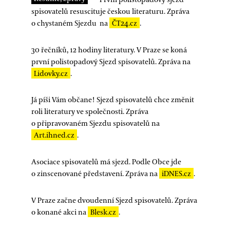
spisovatelů resuscituje českou literaturu. Zpráva
o chystaném Sjezdu na
ČT24.cz
.
30 řečníků, 12 hodiny literatury. V Praze se koná
první polistopadový Sjezd spisovatelů. Zpráva na
Lidovky.cz
.
Já píši Vám občane! Sjezd spisovatelů chce změnit
roli literatury ve společnosti. Zpráva
o připravovaném Sjezdu spisovatelů na
Art.ihned.cz
.
Asociace spisovatelů má sjezd. Podle Obce jde
o zinscenované představení. Zpráva na
iDNES.cz
.
V Praze začne dvoudenní Sjezd spisovatelů. Zpráva
o konané akci na
Blesk.cz
.