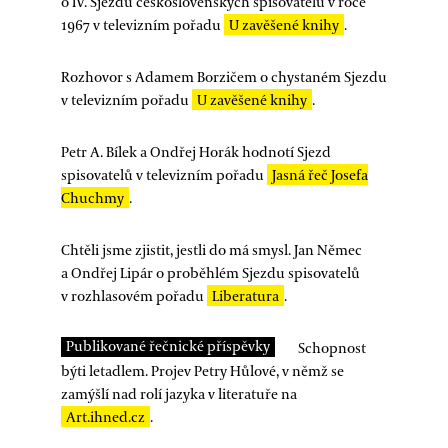
o IV. Sjezdu československých spisovatelů v roce
1967 v televizním pořadu
U zavěšené knihy
.
Rozhovor s Adamem Borzičem o chystaném Sjezdu
v televizním pořadu
U zavěšené knihy
.
Petr A. Bílek a Ondřej Horák hodnotí Sjezd
spisovatelů v televizním pořadu
Jasná řeč Josefa
Chuchmy
.
Chtěli jsme zjistit, jestli do má smysl. Jan Němec
a Ondřej Lipár o proběhlém Sjezdu spisovatelů
v rozhlasovém pořadu
Liberatura
.
Publikované řečnické příspěvky
Schopnost
býti letadlem. Projev Petry Hůlové, v němž se
zamýšlí nad rolí jazyka v literatuře na
Art.ihned.cz
.