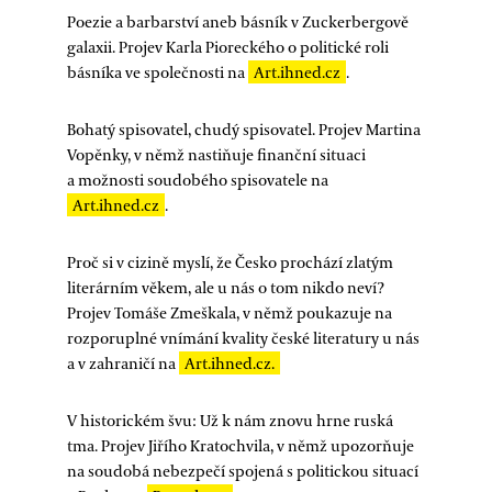
Poezie a barbarství aneb básník v Zuckerbergově
galaxii. Projev Karla Pioreckého o politické roli
básníka ve společnosti na
Art.ihned.cz
.
Bohatý spisovatel, chudý spisovatel. Projev Martina
Vopěnky, v němž nastiňuje finanční situaci
a možnosti soudobého spisovatele na
Art.ihned.cz
.
Proč si v cizině myslí, že Česko prochází zlatým
literárním věkem, ale u nás o tom nikdo neví?
Projev Tomáše Zmeškala, v němž poukazuje na
rozporuplné vnímání kvality české literatury u nás
a v zahraničí na
Art.ihned.cz.
V historickém švu: Už k nám znovu hrne ruská
tma. Projev Jiřího Kratochvila, v němž upozorňuje
na soudobá nebezpečí spojená s politickou situací