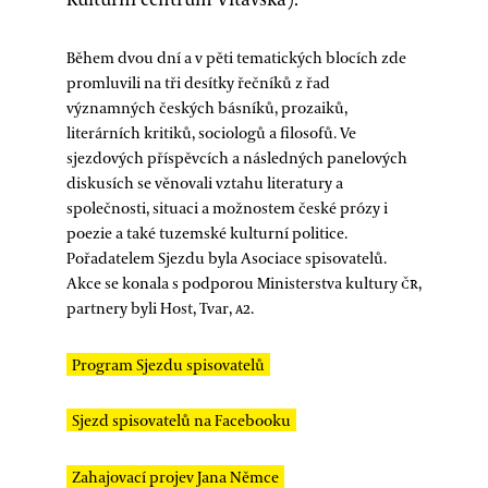
Během dvou dní a v pěti tematických blocích zde
promluvili na tři desítky řečníků z řad
významných českých básníků, prozaiků,
literárních kritiků, sociologů a filosofů. Ve
sjezdových příspěvcích a následných panelových
diskusích se věnovali vztahu literatury a
společnosti, situaci a možnostem české prózy i
poezie a také tuzemské kulturní politice.
Pořadatelem Sjezdu byla Asociace spisovatelů.
Akce se konala s podporou Ministerstva kultury
čr
,
partnery byli Host, Tvar,
a2
.
Program Sjezdu spisovatelů
Sjezd spisovatelů na Facebooku
Zahajovací projev Jana Němce