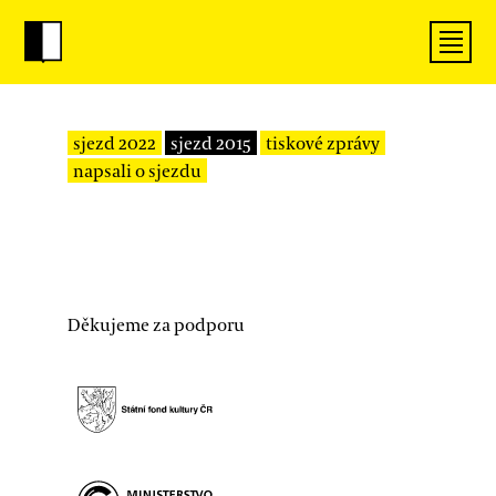
sjezd 2022
sjezd 2015
tiskové zprávy
napsali o sjezdu
Děkujeme za podporu