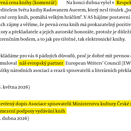
vná cena knihy (komentář)
Na konci dubna vyšel v
Respe
ředitelem Světa knihy Radovanem Auerem, který nesl titulek „J
vné ceny knih, pomáhá velkým hráčům“. V AS hájíme postavení 
ich zájmy a věříme, že
pevná cena knih má prokazatelný poziti
tory a překladatele a jejich autorské honoráře, protože je důlež
ferenčním bodem, a to jak pro tištěné, tak elektronické knihy.
ekládáme pro vás 6 pádných důvodů, proč je dobré mít pevnou c
rmuloval
náš evropský partner
European Writers‘ Council (EWC
sítky národních asociací a svazů spisovatelů a literárních překl
. května 2026)
evřený dopis Asociace spisovatelů Ministerstvu kultury České
omezení podpory vydávání knih
6. dubna 2026)