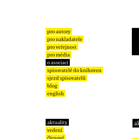
pro autory
pro nakladatele
pro veřejnost
pro média
o asociaci
spisovatelé do knihoven
sjezd spisovatelů
blog
english
aktuality
a
vedení
členové