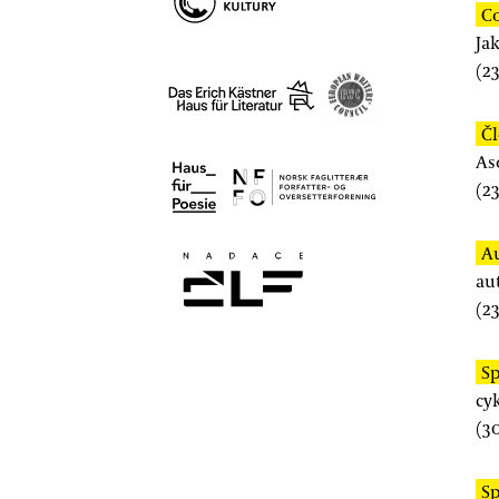
Co
Jak
(
23
Čl
As
(
23
Au
au
(
23
Sp
cy
(
30
Sp