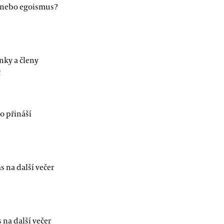
 nebo egoismus?
nky a členy
!
co přináší
s na další večer
 na další večer