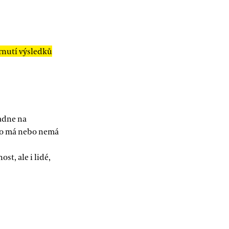
rnutí výsledků
adne na
co má nebo nemá
st, ale i lidé,