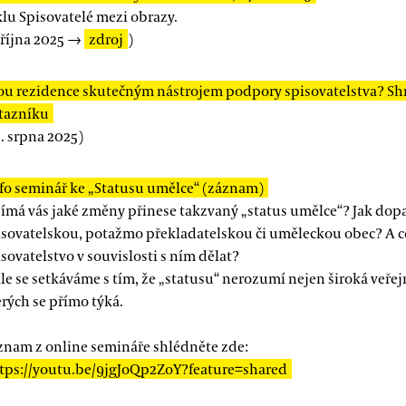
klu Spisovatelé mezi obrazy.
 října 2025 →
zdroj
)
ou rezidence skutečným nástrojem podpory spisovatelstva? Sh
tazníku
. srpna 2025)
fo seminář ke „Statusu umělce“ (záznam)
jímá vás jaké změny přinese takzvaný „status umělce“? Jak dop
isovatelskou, potažmo překladatelskou či uměleckou obec? A 
sovatelstvo v souvislosti s ním dělat?
le se setkáváme s tím, že „statusu“ nerozumí nejen široká veřejno
erých se přímo týká.
znam z online semináře shlédněte zde:
tps://youtu.be/9jgJoQp2ZoY?feature=shared