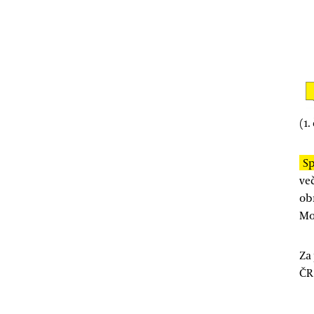
(
1.
Sp
ve
ob
Mo
Za
ČR