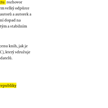
ktu
rozhovor
sem velký odpůrce
autorů a autorek a
vní dopad na
itým a stabilním
enu knih, jak je
), který sdružuje
adatelů.
 republiky