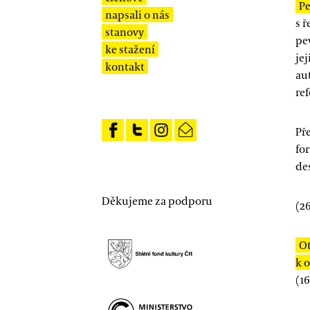
Pe
napsali o nás
s 
stanovy
pe
ke stažení
jej
kontakt
au
re
Př
fo
de
Děkujeme za podporu
(
26
Ot
k 
(
1