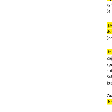
cy
(
4.
Js
do
(
22
In
Za
sp
spi
Stá
kt
Zá
ht