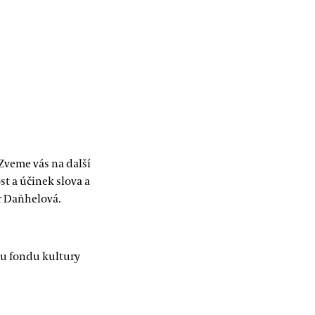
Zveme vás na další
st a účinek slova a
r Daňhelová.
mu fondu kultury