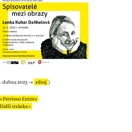
0. dubna 2025 →
zdroj
)
« Previous Entries
Další stránka »