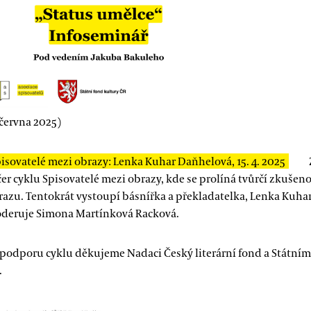
 června 2025)
isovatelé mezi obrazy: Lenka Kuhar Daňhelová, 15. 4. 2025
čer cyklu Spisovatelé mezi obrazy, kde se prolíná tvůrčí zkušeno
razu. Tentokrát vystoupí básnířka a překladatelka, Lenka Kuha
deruje Simona Martínková Racková.
 podporu cyklu děkujeme Nadaci Český literární fond a Státní
.