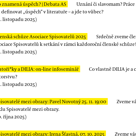
 znamená úspěch? | Debata AS
Uznání či slavomam? Práce
 definovat „úspěch“ v literatuře – a jde to vůbec?
. listopadu 2025)
enská schůze Asociace Spisovatelů 2025
Srdečně zveme čle
ociace Spisovatelů k setkání v rámci každoroční členské schůze
. listopadu 2025)
toři*ky a DILIA: on-line infoseminář
Co vlastně DILIA je a 
torstvu?
. listopadu 2025)
isovatelé mezi obrazy: Pavel Novotný 25. 11. 19:00
Zveme vá
klu Spisovatelé mezi obrazy.
. října 2025)
isovatelé mezi obrazy: Irena Šťastná, 07. 10. 2025
Zveme vás